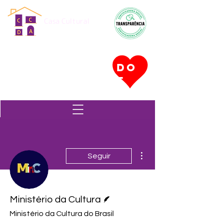
Casa Cultural
Dona Antônia
CONHEÇA NOSSOS PROJETOS
DO
EM EXECUÇÃO
E
Mais ações
Seguir
Escritor
Ministério da Cultura
Ministério da Cultura do Brasil