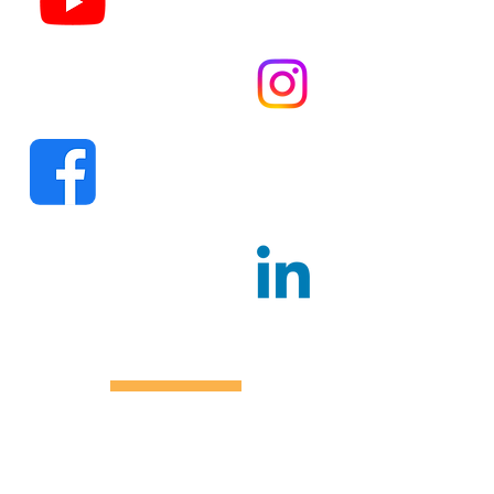
Youtube.com/
DonaAntoniaTV
Instagram.com/
donaantoniacultura
Facebook.com/
donaantonia
Linkedin.com/
donaantonia
NOSSOS PARCEIROS