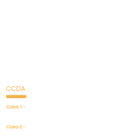
CCDA
Casa 1 -
Rua Maria de Lourdes, 678 -
Novo Horizonte / Betim-MG
32.606-
114
Casa 2 -
R. José Francisco Guaraci, 73
- Bom Repouso, Betim - MG,
32606-
118