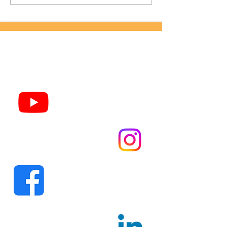
novos talentos para o
Carnaval 2027 com
apoio da Aldir Blanc
SIGA NOSSAS
REDES SOCIAIS! :D
Youtube.com/
DonaAntoniaTV
Instagram.com/
donaantoniacultura
Facebook.com/
donaantonia