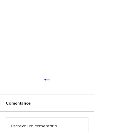
Comentários
Nosso Povo Resi
Projeto em Betim forma
Escreva um comentário