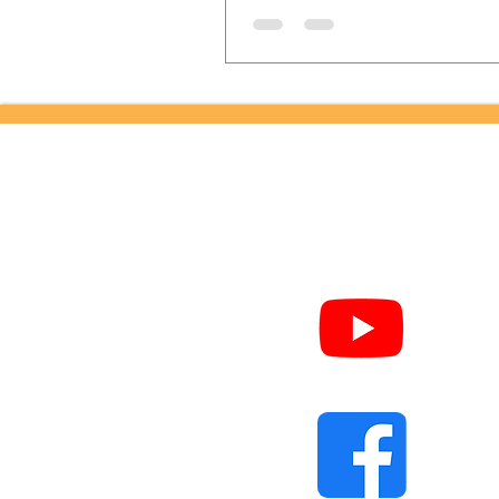
SIG
Yout
Do
Face
do