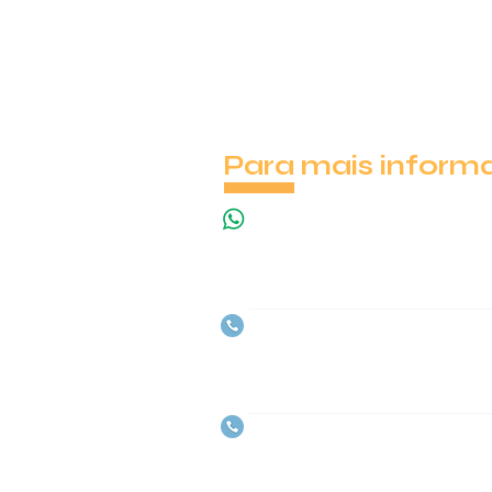
Para mais inform
(31) 9.7190 - 2536 (WhatsApp)
(31) 3591-5596 (Casa 1)
(31) 4127 - 5237 (Casa 2)