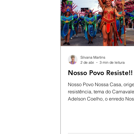
Silvana Martins
2 de abr.
3 min de leitura
Nosso Povo Resiste!!
Nosso Povo Nossa Casa, orig
resistência, tema do Carnaval
Adelson Coelho, o enredo No
Nossa Casa, que eu mesma, S
Martins compus, fala da resist
povo preto de Betim...