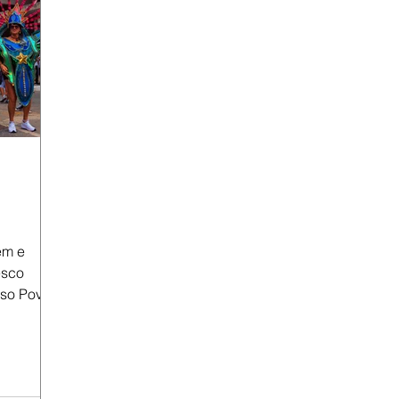
em e
esco
sso Povo
ilvana
ência do