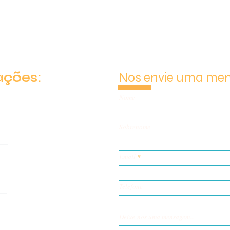
ações:
Nos envie uma me
Nome
Sobrenome
Email
Telefone
Deixe-nos uma mensagem...