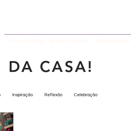
CONH
EXEC
A CASA CULTURAL
NOSSO TRABALHO
TRANSPARÊNCIA
S DA CASA!
s
Inspiração
Reflexão
Celebração