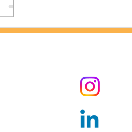
A NOSSAS REDES SOC
Instagra
ube.com/
naAntoniaTV
donaa
Linkedin.
book.com/
donaa
naantonia