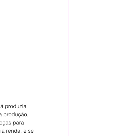
já produzia 
a produção, 
peças para 
ia renda, e se 