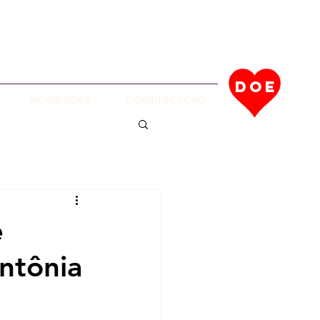
EÇA NOSSOS PROJETOS EM
UÇÃO
DOE
NOVIDADES
COMUNICAÇÃO
e
ntônia