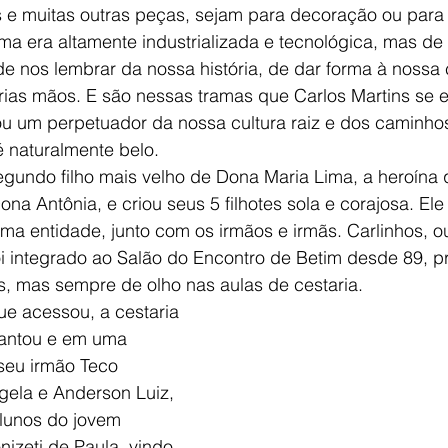
 e muitas outras peças, sejam para decoração ou para a
uma era altamente industrializada e tecnológica, mas de
de nos lembrar da nossa história, de dar forma à nossa c
ias mãos. E são nessas tramas que Carlos Martins se 
nou um perpetuador da nossa cultura raiz e dos caminho
 naturalmente belo. 
segundo filho mais velho de Dona Maria Lima, a heroína
Dona Antônia, e criou seus 5 filhotes sola e corajosa. E
a entidade, junto com os irmãos e irmãs. Carlinhos, o
oi integrado ao Salão do Encontro de Betim desde 89, pr
, mas sempre de olho nas aulas de cestaria. 
cantou e em uma 
seu irmão Teco 
gela e Anderson Luiz, 
alunos do jovem 
izeti de Paula, vindo 