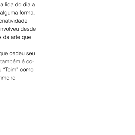
 lida do dia a 
 alguma forma, 
riatividade 
envolveu desde 
s da arte que 
 que cedeu seu 
le também é co-
u “Toim” como 
imeiro 