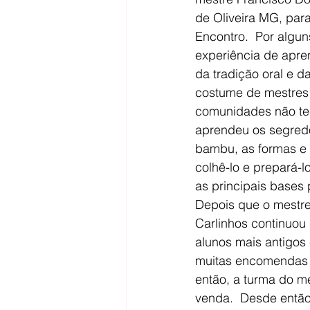
de Oliveira MG, para
Encontro.  Por algun
experiência de apren
da tradição oral e d
costume de mestres 
comunidades não tec
aprendeu os segredo
bambu, as formas e 
colhê-lo e prepará-l
as principais bases 
Depois que o mestre 
Carlinhos continuo
alunos mais antigos
muitas encomendas p
então, a turma do m
venda.  Desde então,