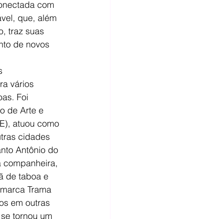
conectada com 
vel, que, além 
, traz suas 
nto de novos 
s 
a vários 
oas. Foi 
o de Arte e 
E), atuou como 
tras cidades 
nto Antônio do 
 companheira, 
ã de taboa e 
A marca Trama 
os em outras 
 se tornou um 