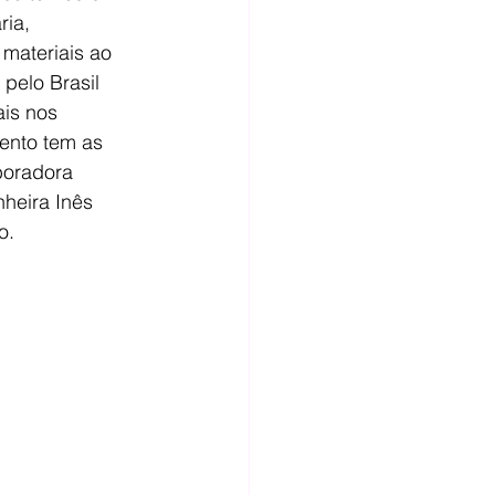
ia, 
materiais ao 
pelo Brasil 
is nos 
nto tem as 
boradora 
heira Inês 
o.