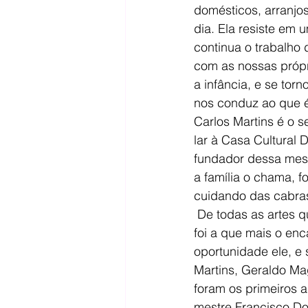
domésticos, arranjos
dia. Ela resiste em 
continua o trabalho 
com as nossas própr
a infância, e se tor
nos conduz ao que é
Carlos Martins é o 
lar à Casa Cultural 
fundador dessa mesm
a família o chama, f
cuidando das cabras
 De todas as artes que acessou, a cestaria 
foi a que mais o en
oportunidade ele, e 
Martins, Geraldo Ma
foram os primeiros 
mestre Francisco Don