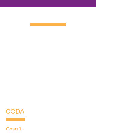
CONTATO
CCDA
Casa 1 -
Rua Maria de Lourdes, 678 -
Novo Horizonte / Betim-MG
32.606-