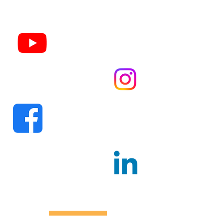
Youtube.com/
DonaAntoniaTV
Instagram.com/
donaantoniacultura
Facebook.com/
donaantonia
Linkedin.com/
donaantonia